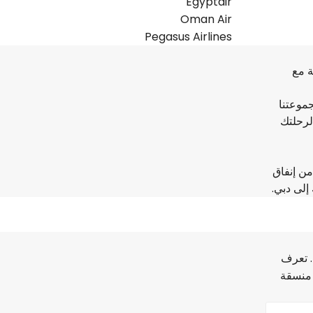
Egyptair
Oman Air
Pegasus Airlines
ة مع
موعتنا
لرحلتك
من إنفاق
 الأخيرة. تعرف
Fli للحصول على خيارات منسقة