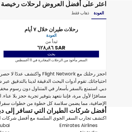
اعثر على أفضل العروض لرحلات رخيصة 
العودة
ذهاب فقط
رحلات طيران خلال ٧ أيام
العودة
تبدأ من
SAR ٦٢٨٫٨٦
بحث
السعر مأخوذ من الرحلات المغادرة في 11 أغسطس
احجز رحلتك مع light Network
احتياجاتك. تقوم أدوات البحث الدقيقة لدينا بالتدقيق عب
دبي. استمتع بالسفر بأسعار في المتناول دون رسوم مخفية
مسافرًا لأول مرة، فإننا نتعهد بتوفير تجربة حجز بلا ع
الإضافية، مما يضمن سلاسة كل خطوة من خطوات سفرك
أفضل شركات الطيران التي تسافر إلى د
اكتشف تجارب السفر الجوي السلسة مع أفضل شركات الطير
Dubai
Emirates Airlines