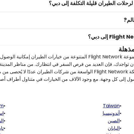
الم?
مذهلة
اكتشف عالمًا من الإمكانات تتجاوز توقعاتك دبي. توفر مجموعة Flight Network المتنوعة من خيارات الطيران إمك
 تواجدك، فإن العديد من فرص السفر في انتظارك. من مناظر المدينة 
بالحياة إلى الشواطئ النقية أو المعالم التاريخية، توفر شبكة Flight Network الواسعة من شركات الطيران عددًا
ول إلى كل وجهة. مع وجود الآلاف من الخيارات في متناول أطراف أصا
am
•
Taiwan
•
•
أندونيسيا
•
إس
•
الصين
•
ال
•
اليابان
•
تاي