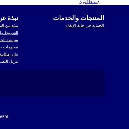
•
سنغافورة
المنتجات والخدمات
نبذة عن
الحماية في حالة الإلغاء
نبذة عن ال
الشروط وال
سياسة الخ
معلومات حو
بيان إمكاني
تنزيل التطب
الشركة رقم المُعرِّف،