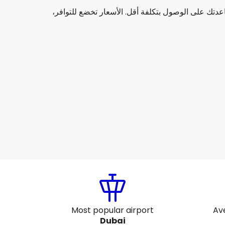
ساعدتك على الوصول بتكلفة أقل. الأسعار تخضع للتوافر،
flynas
+
1 المزيد
بي
سطس
-
22 أغسطس
SAR ٧١١٫١٩
ن
flyadeal
بي
سطس
-
25 أغسطس
SAR ٦٥٩٫٩٤
ن
Most popular airport
Av
Dubai