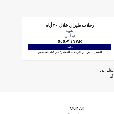
رحلات طيران خلال ٣٠ أيام
العودة
تبدأ من
SAR ٥٤٥٫٧٦
بحث
السعر مأخوذ من الرحلات المغادرة في 30 أغسطس
ة
لتك إلى
أم
Gulf Air