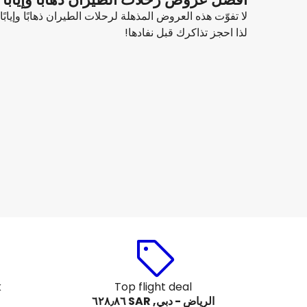
لا تفوّت هذه العروض المذهلة لرحلات الطيران ذهابًا وإيا
لذا احجز تذاكرك قبل نفادها!
flynas
دبي
13 أغسطس
-
20 أغسطس
SAR ٦٥٩٫٣٩
من
flyadeal
دبي
16 أغسطس
-
23 أغسطس
SAR ٧٢٩٫٤٩
من
k
Top flight deal
الرياض - دبي, SAR ٦٢٨٫٨٦