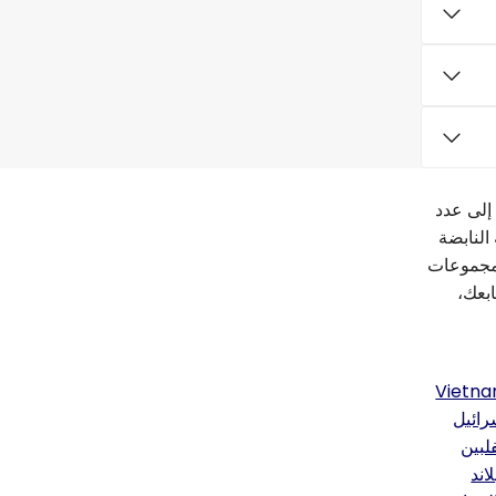
انية الوصول إلى عدد
النابضة
 لا يُحصى من مجموعات
بعك،
Vietn
رائيل
فلبين
لاند