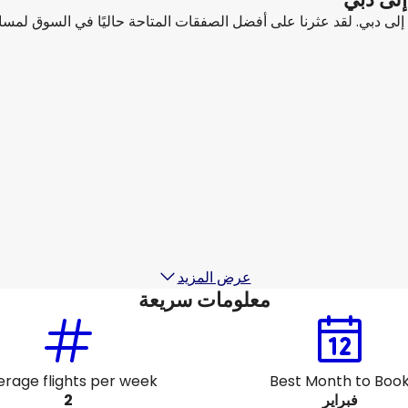
بًا إلى دبي. لقد عثرنا على أفضل الصفقات المتاحة حاليًا في السوق لم
flyadeal
+
1 المزيد
دبي
د
14 أغسطس
-
21 أغسطس
15 أغ
SAR ٦٥٩٫٣٩
من
م
flynas
+
1 المزيد
دبي
د
17 أغسطس
-
24 أغسطس
18 أغ
SAR ٦٢٩٫٤١
من
م
عرض المزيد
معلومات سريعة
erage flights per week
Best Month to Boo
فبراير
2