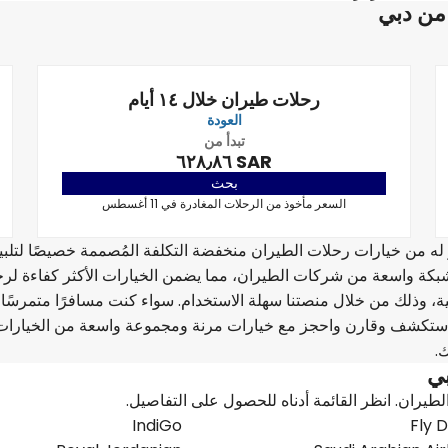
من دبي
رحلات طيران خلال ١٤ أيام
العودة
تبدأ من
SAR ٦٢٨٫٨٦
بحث
السعر مأخوذ من الرحلات المغادرة في 11 أغسطس
F واكتشف عددًا لا حصر له من خيارات رحلات الطيران منخفضة التكلفة المُصممة خصيصًا لتلبي
ر شبكة واسعة من شركات الطيران، مما يضمن الخيارات الأكثر كفاءة لرح
، وذلك من خلال منصتنا سهلة الاستخدام. سواء كنت مسافرًا متمرسًا 
ناء. استكشف وقارن واحجز مع خيارات مرنة ومجموعة واسعة من الخيارات
.
بي
ان. انظر القائمة أدناه للحصول على التفاصيل.
IndiGo
Fly 