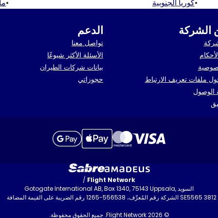
•
كوريا الجنوبية
•
مال
 الشركة
الدعم
شركة
تواصل معنا
أحكام
الأسئلة الأكثر شيوعًا
صوصية
بيانات شركات الطيران
ل ملفات تعريف الارتباط
حجوزاتي
ة الوصول
يق
/
Flight Network
Gotogate International AB, Box 1340, 75143 Uppsala, السويد
 556538-1265 رقم الضريبة على القيمة المضافة SE5565 3812 6501
إتص
© 2026 Flight Network. جميع الحقوق محفوظة.