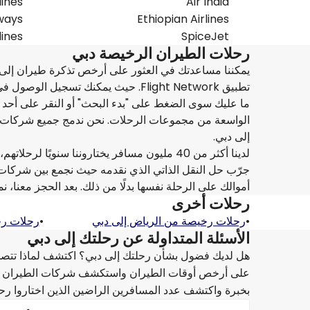
lines
Air India
ways
Ethiopian Airlines
lines
SpiceJet
رحلات الطيران الرخيصة دبي
يمكننا مساعدتك في العثور على أرخص تذكرة طيران إلى
تطبيق Flight Network. حيث يمكنك تسجيل الوصول في رحلتك إلى دبي.
ما عليك سوى الضغط على "بدء البحث" أو النقر على أحد 
الواسعة من مجموعات الرحلات. نحن ندمج جميع شركات ا
إلى دبي.
لدينا أكثر من 40 مليون مسافر يختاروننا سنويًا لرحلاتهم، يجب أن تجربنا أيضًا لرحلتك إلى دبي.
جرّب حل النقل الذاتي الذي نقدمه حيث نجمع بين شركات
أموالك على الرحلة نفسها بدلًا من ذلك. بعد الحجز معنا، نمنحك ما يصل إلى 20% من قيمة استئجار السيا
رحلات أخرى
•
رحلات رخيصة من الرياض إلى دبي
•
رحلات رخ
الأسئلة المتداولة عن رحلتك إلى دبي
بخبرة واكتشف عدد المسافرين الراضين الذين اختاروا رحلا