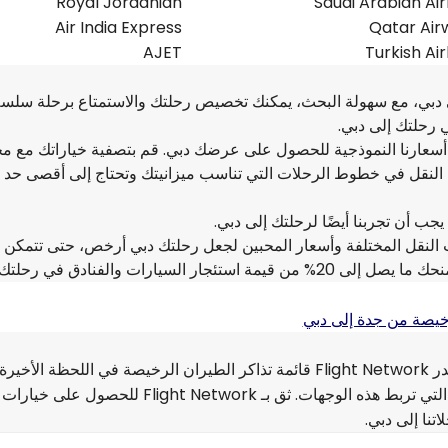
Royal Jordanian
Saudi Arabian Air
Air India Express
Qatar Air
AJET
Turkish Air
 دبي، مع سهولة البحث، يمكنك تخصيص رحلتك والاستمتاع برحلة سلس
أسعارنا النموذجية للحصول على عرضك دبي. قم بتصفية خياراتك مع مج
لنقل في خطوط الرحلات التي تناسب ميزانيتك وتحتاج إلى أقصى حد 
 النقل المختلفة وأسعار المحبين لجعل رحلتك دبي أرخص، حتى تتمكن 
رات والفنادق في رحلتك إلى دبي.
يصة من جدة إلى دبي
هل لديك فضول بشأن رحلتك إلى دبي؟ اكتشف لماذا تتصدر Flight Network قائمة تذاكر الطيران الرخيصة في اللحظة
على أرخص أوقات الطيران واستكشف شركات الطيران التي تربط هذه الوجهات. ثق بـ ght Network
تنا إلى دبي.